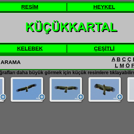
RESİM
HEYKEL
KELEBEK
ÇEŞİTLİ
A
B
C
Ç
 ARAMA
L
M
Ö
rafları daha büyük görmek için küçük resimlere tıklayabilirs