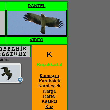
DANTEL
VİDEO
D
E
F
G
H
İ
K
K
P
S
Ş
T
U
Ü
Y
iniz.
Küçükkartal
Kamışçın
Karabatak
Karaleylek
Karga
Kartal
Kaşıkçı
Kaz